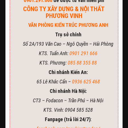
0901.291.666
để được tư vấn miễn phí
CÔNG TY XÂY DỰNG & NỘI THẤT
PHƯƠNG VINH
VĂN PHÒNG KIẾN TRÚC PHƯƠNG ANH
Trụ sở chính
Số 2A/193 Văn Cao – Ngô Quyền – Hải Phòng
KTS. Tuấn Anh:
0901 291 666
KTS. Phương:
085 88 355 88
Chi nhánh Kiến An:
65 Lê Khắc Cẩn –
0936 625 468
Chi nhánh Hà Nội:
CT3 – Fodacon – Trần Phú – Hà Nội
KTS. Vinh: 0904 585 528
Fanpage (trả lời 24/7)
: