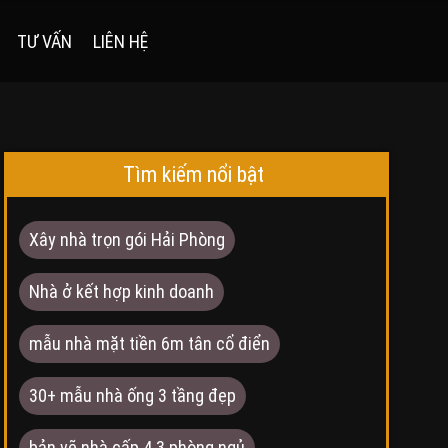
TƯ VẤN
LIÊN HỆ
Tìm kiếm nổi bật
Xây nhà trọn gói Hải Phòng
Nhà ở kết hợp kinh doanh
mẫu nhà mặt tiền 6m tân cổ điển
30+ mẫu nhà ống 3 tầng đẹp
bản vẽ nhà cấp 4 3 phòng ngủ