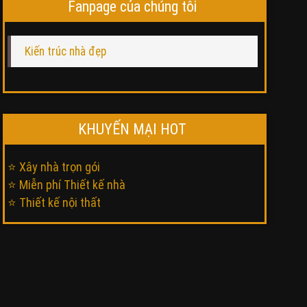
Fanpage của chúng tôi
Kiến trúc nhà đẹp
KHUYẾN MẠI HOT
⭐ Xây nhà trọn gói
⭐ Miễn phí Thiết kế nhà
⭐ Thiết kế nội thất