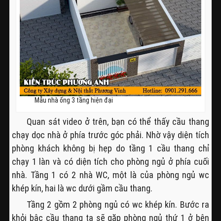
Mẫu nhà ống 3 tầng hiện đại
Quan sát video ở trên, bạn có thể thấy cầu thang
chạy dọc nhà ở phía trước góc phải. Nhờ vậy diện tích
phòng khách không bị hẹp do tầng 1 cầu thang chỉ
chạy 1 làn và có diện tích cho phòng ngủ ở phía cuối
nhà. Tầng 1 có 2 nhà WC, một là của phòng ngủ wc
khép kín, hai là wc dưới gầm cầu thang.
Tầng 2 gồm 2 phòng ngủ có wc khép kín. Bước ra
khỏi bậc cầu thang ta sẽ gặp phòng ngủ thứ 1 ở bên