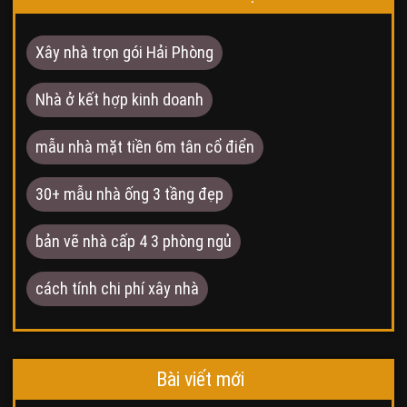
Xây nhà trọn gói Hải Phòng
Nhà ở kết hợp kinh doanh
mẫu nhà mặt tiền 6m tân cổ điển
30+ mẫu nhà ống 3 tầng đẹp
bản vẽ nhà cấp 4 3 phòng ngủ
cách tính chi phí xây nhà
Bài viết mới