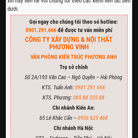
xin hãy liên hệ với chúng tôi theo các kênh liên lạc bên
dưới.
Gọi ngay cho chúng tôi theo số hotline:
0901.291.666
để được tư vấn miễn phí
CÔNG TY XÂY DỰNG & NỘI THẤT
PHƯƠNG VINH
VĂN PHÒNG KIẾN TRÚC PHƯƠNG ANH
Trụ sở chính
Số 2A/193 Văn Cao – Ngô Quyền – Hải Phòng
KTS. Tuấn Anh:
0901 291 666
KTS. Phương:
085 88 355 88
Chi nhánh Kiến An:
65 Lê Khắc Cẩn –
0936 625 468
Chi nhánh Hà Nội: