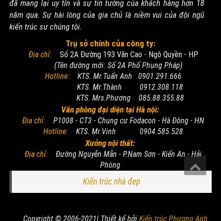
đã mang lại uy tín và sự tin tưởng của khách hàng hơn 18
năm qua. Sự hài lòng của gia chủ là niềm vui của đội ngũ
kiến trúc sư chúng tôi.
Trụ sở chính của công ty:
Địa chỉ:
Số 2A Đường 193 Văn Cao - Ngô Quyền - HP
(Tên đường mới: Số 2A Phố Phụng Pháp)
Hotline:
KTS. Mr.Tuấn Anh 0901.291.666
KTS. Mr.Thành 0912.308.118
KTS. Mrs.Phương 085.88.355.88
Văn phòng đại diện tại Hà nội:
Địa chỉ:
P1008 - CT3 - Chung cư Fodacon - Hà Đông - HN
Hotline:
KTS. Mr.Vinh 0904.585.528
Xưởng nội thất:
Địa chỉ:
Đường Nguyễn Mẫn - P.Nam Sơn - Kiến An - Hải
Phòng
Kiến trúc nhà đẹp
Copyright © 2006-2021| Thiết kế bởi
Kiến trúc Phương Anh