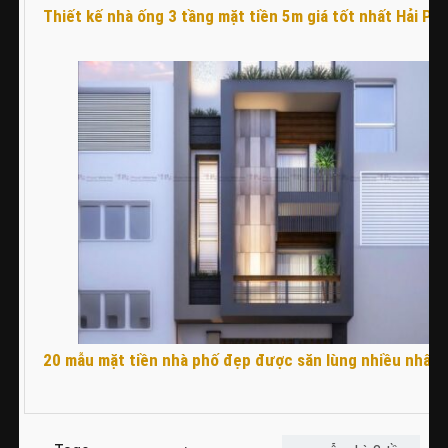
Thiết kế nhà ống 3 tầng mặt tiền 5m giá tốt nhất Hải Ph
20 mẫu mặt tiền nhà phố đẹp được săn lùng nhiều nhất 