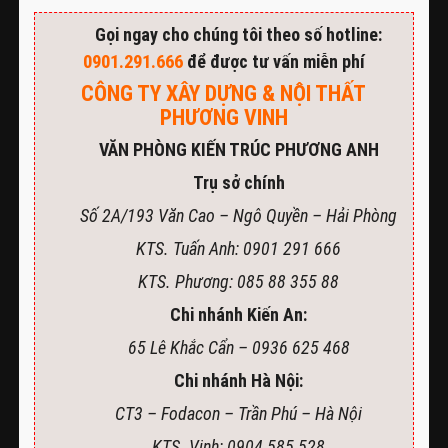
Gọi ngay cho chúng tôi theo số hotline:
0901.291.666
để được tư vấn miễn phí
CÔNG TY XÂY DỰNG & NỘI THẤT
PHƯƠNG VINH
VĂN PHÒNG KIẾN TRÚC PHƯƠNG ANH
Trụ sở chính
Số 2A/193 Văn Cao – Ngô Quyền – Hải Phòng
KTS. Tuấn Anh: 0901 291 666
KTS. Phương: 085 88 355 88
Chi nhánh Kiến An:
65 Lê Khắc Cẩn – 0936 625 468
Chi nhánh Hà Nội:
CT3 – Fodacon – Trần Phú – Hà Nội
KTS. Vinh: 0904 585 528