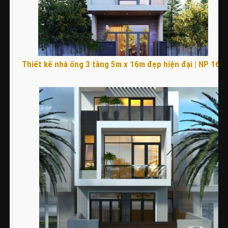
Thiết kế nhà ống 3 tầng 5m x 16m đẹp hiện đại | NP 168