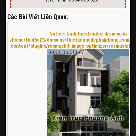
Các Bài Viết Liên Quan:
Notice
: Undefined index: dirname in
/home/thid6a23/domains/thietkenhadephaiphong.com/pu
content/plugins/resmushit-image-optimizer/resmushit.p