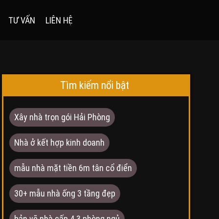
TƯ VẤN
LIÊN HỆ
Tìm kiếm nổi bật
Xây nhà trọn gói Hải Phòng
Nhà ở kết hợp kinh doanh
mẫu nhà mặt tiền 6m tân cổ điển
30+ mẫu nhà ống 3 tầng đẹp
bản vẽ nhà cấp 4 3 phòng ngủ