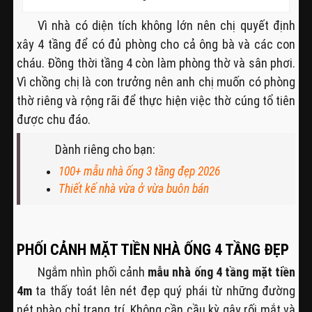
Vì nhà có diện tích không lớn nên chị quyết định
xây 4 tầng để có đủ phòng cho cả ông bà và các con
cháu. Đồng thời tầng 4 còn làm phòng thờ và sân phơi.
Vì chồng chị là con trưởng nên anh chị muốn có phòng
thờ riêng và rộng rãi để thực hiện việc thờ cúng tổ tiên
được chu đáo.
Dành riêng cho bạn:
100+ mẫu nhà ống 3 tầng đẹp 2026
Thiết kế nhà vừa ở vừa buôn bán
PHỐI CẢNH MẶT TIỀN NHÀ ỐNG 4 TẦNG ĐẸP
Ngắm nhìn phối cảnh
mẫu nhà ống 4 tầng mặt tiền
4m
ta thấy toát lên nét đẹp quý phái từ những đường
nét phào chỉ trang trí. Không cần cầu kỳ gây rối mắt và