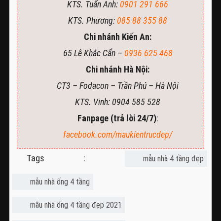
KTS. Tuấn Anh:
0901 291 666
KTS. Phương:
085 88 355 88
Chi nhánh Kiến An:
65 Lê Khắc Cẩn –
0936 625 468
Chi nhánh Hà Nội:
CT3 – Fodacon – Trần Phú – Hà Nội
KTS. Vinh: 0904 585 528
Fanpage (trả lời 24/7)
:
facebook.com/maukientrucdep/
Tags :
mẫu nhà 4 tầng đẹp
mẫu nhà ống 4 tầng
mẫu nhà ống 4 tầng đẹp 2021