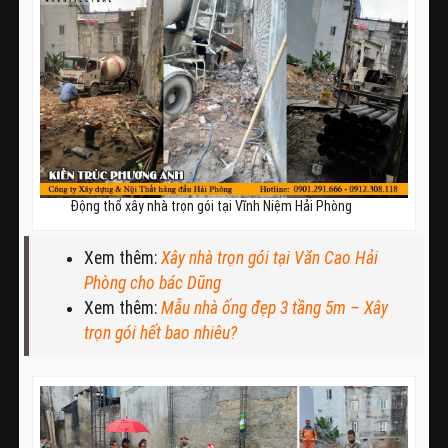
Động thổ xây nhà trọn gói tại Vĩnh Niệm Hải Phòng
Xem thêm:
Xây nhà trọn gói tại Văn Cao Hải
Phòng cho bác Dũng
Xem thêm:
Mẫu nhà ống đẹp 3 tầng 5m – Xây
trọn gói hết bao nhiêu?