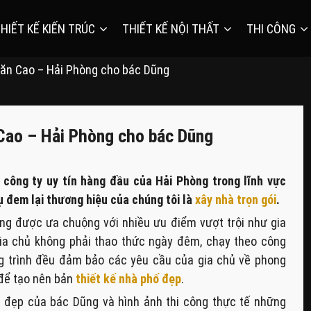
HIẾT KẾ KIẾN TRÚC
THIẾT KẾ NỘI THẤT
THI CÔNG
 Văn Cao – Hải Phòng cho bác Dũng
 Cao – Hải Phòng cho bác Dũng
 công ty uy tín hàng đầu của Hải Phòng trong lĩnh vực
ụ đem lại thương hiệu của chúng tôi là
xây nhà trọn gói
.
g được ưa chuộng với nhiều ưu điểm vượt trội như gia
Gia chủ không phải thao thức ngày đêm, chạy theo công
công trình đều đảm bảo các yêu cầu của gia chủ về phong
 để tạo nên bản
thiết kế nhà phố đẹp
.
 đẹp của bác Dũng và hình ảnh thi công thực tế những