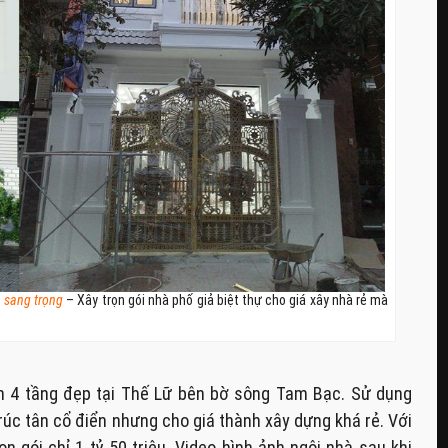
p sang trọng
– Xây trọn gói nhà phố giả biệt thự cho giá xây nhà rẻ mà
ển 4 tầng đẹp tại Thế Lữ bên bờ sông Tam Bạc. Sử dụng
 trúc tân cổ điển nhưng cho giá thành xây dựng khá rẻ. Với
n gói chỉ 1 tỷ 50 triệu. Video hình ảnh ngôi nhà sau khi