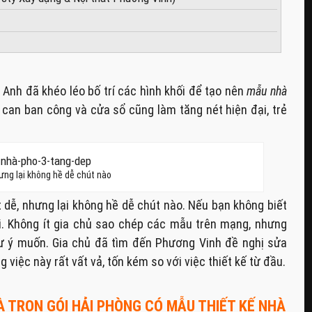
n Anh đã khéo léo bố trí các hình khối để tạo nên
mẫu nhà
 can ban công và cửa sổ cũng làm tăng nét hiện đại, trẻ
ưng lại không hề dễ chút nào
dễ, nhưng lại không hề dễ chút nào. Nếu bạn không biết
rồi. Không ít gia chủ sao chép các mẫu trên mạng, nhưng
ư ý muốn. Gia chủ đã tìm đến Phương Vinh đề nghị sửa
 việc này rất vất vả, tốn kém so với việc thiết kế từ đầu.
 TRỌN GÓI HẢI PHÒNG CÓ MẪU THIẾT KẾ NHÀ