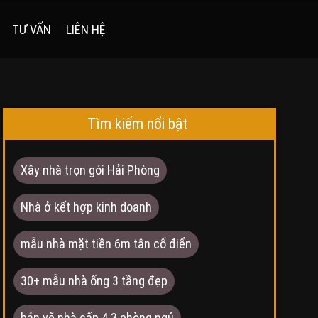
TƯ VẤN
LIÊN HỆ
Tìm kiếm nổi bật
Xây nhà trọn gói Hải Phòng
Nhà ở kết hợp kinh doanh
mẫu nhà mặt tiền 6m tân cổ điển
30+ mẫu nhà ống 3 tầng đẹp
bản vẽ nhà cấp 4 3 phòng ngủ