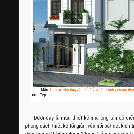
Mẫu
Thiết kế nhà ống tân cổ điển 3 tầng mặt tiền 5m đẹ
cực đẹp
Dưới đây là mẫu thiết kế nhà ống tân cổ đi
phong cách thiết kế tối giản, vẫn nổi bật nét kiến
diện tích mặt bằng 4m x 12m x 4 tầng, giá xây trọ