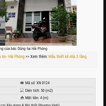
ng của bác Dũng tại Hải Phòng
n An- Hải Phòng
>> Xem thêm:
Mẫu thiết kế nhà 3 tầng
Mã số: XN 0124
Diện tích: 50 (m2)
Mặt tiền: 4 (m)
 cty Xây dựng & Nội thất Phương Vinh)