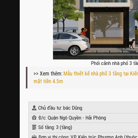
Phối cảnh nhà phố 3 tầ
>> Xem thêm:
Mẫu thiết kế nhà phố 3 tầng tại Kiế
mặt tiền 4.5m
Chủ đầu tư: bác Dũng
Đ/c: Quận Ngô Quyền - Hải Phòng
Số tầng: 3 (tầng)
Đơn vị thi công: VP Kiến trúc Phương Anh (thuộc