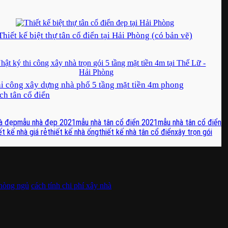
Thiết kế biệt thự tân cổ điển tại Hải Phòng (có bản vẽ)
i công xây dựng nhà phố 5 tầng mặt tiền 4m phong
ch tân cổ điển
à đẹp
mẫu nhà đẹp 2021
mẫu nhà tân cổ điển 2021
mẫu nhà tân cổ điển
ết kế nhà giá rẻ
thiết kế nhà ống
thiết kế nhà tân cổ điển
xây trọn gói
phòng ngủ
cách tính chi phí xây nhà