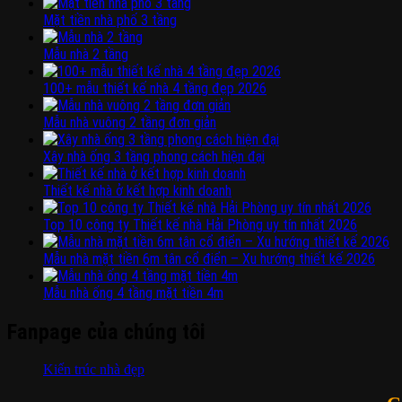
Mặt tiền nhà phố 3 tầng
Mẫu nhà 2 tầng
100+ mẫu thiết kế nhà 4 tầng đẹp 2026
Mẫu nhà vuông 2 tầng đơn giản
Xây nhà ống 3 tầng phong cách hiện đại
Thiết kế nhà ở kết hợp kinh doanh
Top 10 công ty Thiết kế nhà Hải Phòng uy tín nhất 2026
Mẫu nhà mặt tiền 6m tân cổ điển – Xu hướng thiết kế 2026
Mẫu nhà ống 4 tầng mặt tiền 4m
Fanpage của chúng tôi
Kiến trúc nhà đẹp