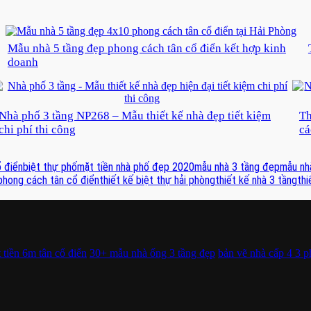
Mẫu nhà 5 tầng đẹp phong cách tân cổ điển kết hợp kinh
doanh
Nhà phố 3 tầng NP268 – Mẫu thiết kế nhà đẹp tiết kiệm
Th
chi phí thi công
cá
ổ điển
biệt thự phố
mặt tiền nhà phố đẹp 2020
mẫu nhà 3 tầng đẹp
mẫu nh
phong cách tân cổ điển
thiết kế biệt thự hải phòng
thiết kế nhà 3 tầng
thi
tiền 6m tân cổ điển
30+ mẫu nhà ống 3 tầng đẹp
bản vẽ nhà cấp 4 3 