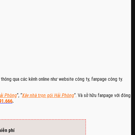
 thông qua các kênh online như website công ty, fanpage công ty.
Hải Phòng
“, “
Xây nhà trọn gói Hải Phòng
“. Và sở hữu fanpage với đông
91.666
.
iễn phí