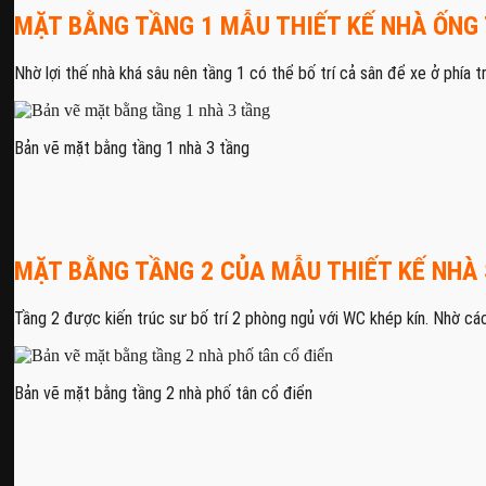
MẶT BẰNG TẦNG 1 MẪU THIẾT KẾ NHÀ ỐNG 
Nhờ lợi thế nhà khá sâu nên tầng 1 có thể bố trí cả sân để xe ở phía t
Bản vẽ mặt bằng tầng 1 nhà 3 tầng
MẶT BẰNG TẦNG 2 CỦA MẪU THIẾT KẾ NHÀ
Tầng 2 được kiến trúc sư bố trí 2 phòng ngủ với WC khép kín. Nhờ c
Bản vẽ mặt bằng tầng 2 nhà phố tân cổ điển