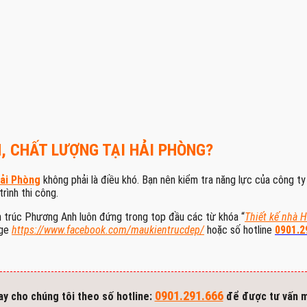
N, CHẤT LƯỢNG TẠI HẢI PHÒNG?
Hải Phòng
không phải là điều khó. Bạn nên kiểm tra năng lực của công ty
rình thi công.
n trúc Phương Anh luôn đứng trong top đầu các từ khóa “
Thiết kế nhà 
age
https://www.facebook.com/maukientrucdep/
hoặc số hotline
0901.2
0901.291.666
ay cho chúng tôi theo số hotline:
để được tư vấn m