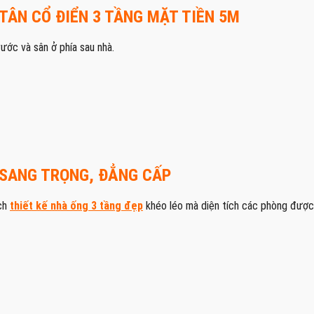
TÂN CỔ ĐIỂN 3 TẦNG MẶT TIỀN 5M
rước và sân ở phía sau nhà.
 SANG TRỌNG, ĐẲNG CẤP
ách
thiết kế nhà ống 3 tầng đẹp
khéo léo mà diện tích các phòng được s