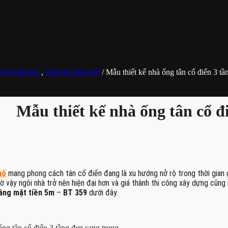
t kế biệt thự
,
Thiết kế nhà phố
/ Mẫu thiết kế nhà ống tân cổ điển 3 tầ
Mẫu thiết kế nhà ống tân cổ đ
hố
mang phong cách tân cổ điển đang là xu hướng nở rộ trong thời gian 
ờ vậy ngôi nhà trở nên hiện đại hơn và giá thành thi công xây dựng cũn
tầng mặt tiền 5m
–
BT 359
dưới đây.