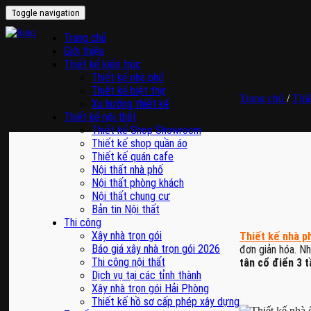
Toggle navigation
Trang chủ
Giới thiệu
Thiết kế kiến trúc
Thiết kế nhà phố
Thiết kế biệt thự
Trang chủ
/
Thiế
Xu hướng thiết kế
Thiết kế nội thất
Thiết kế Shop Showroom
Thiết kế shop quần áo
Thiết kế quán cafe
Nội thất nhà phố
Nội thất phòng khách
Nội thất chung cư
Bản tin Nội thất
Thi công
Xây nhà trọn gói
Thiết kế nhà p
Báo giá xây nhà trọn gói 2026
đơn giản hóa. Nh
Thi công nội thất
tân cổ điển 3 
Dịch vụ tại các tỉnh thành
Xây nhà trọn gói Hải Phòng
Thiết kế hồ sơ cấp phép xây dựng