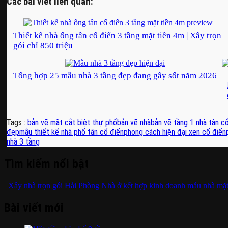
Các bài viết liên quan:
Thiết kế nhà ống tân cổ điển 3 tầng mặt tiền 4m | Xây trọn
gói chỉ 850 triệu
Tổng hợp 25 mẫu nhà 3 tầng đẹp đang gây sốt năm 2026
Tags :
bản vẽ mặt cắt biệt thự phố
bản vẽ nhà
bản vẽ tầng 1 nhà tân c
đẹp
mẫu thiết kế nhà phố tân cổ điển
phong cách hiện đại xen cổ điển
nhà 3 tầng
Tìm kiếm nổi bật
Xây nhà trọn gói Hải Phòng
Nhà ở kết hợp kinh doanh
mẫu nhà mặt 
Bài viết mới