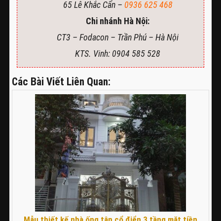
65 Lê Khắc Cẩn –
0936 625 468
Chi nhánh Hà Nội:
CT3 – Fodacon – Trần Phú – Hà Nội
KTS. Vinh: 0904 585 528
Các Bài Viết Liên Quan:
Mẫu thiết kế nhà ống tân cổ điển 3 tầng mặt tiền