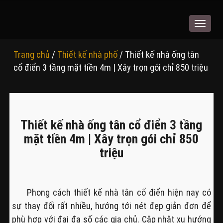
Toggle
navigat
Trang chủ
/
Thiết kế nhà phố
/ Thiết kế nhà ống tân
cổ điển 3 tầng mặt tiền 4m | Xây trọn gói chỉ 850 triệu
Thiết kế nhà ống tân cổ điển 3 tầng
mặt tiền 4m | Xây trọn gói chỉ 850
triệu
Phong cách thiết kế nhà tân cổ điển hiện nay có
sự thay đổi rất nhiều, hướng tới nét đẹp giản đơn để
phù hợp với đại đa số các gia chủ. Cập nhật xu hướng