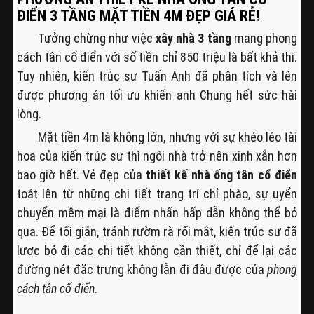
ĐIỂN 3 TẦNG MẶT TIỀN 4M ĐẸP GIÁ RẺ!
Tưởng chừng như việc
xây nhà 3 tầng
mang phong
cách tân cổ điển với số tiền chỉ 850 triệu là bất khả thi.
Tuy nhiên, kiến trúc sư Tuấn Anh đã phân tích và lên
được phương án tối ưu khiến anh Chung hết sức hài
lòng.
Mặt tiền 4m là không lớn, nhưng với sự khéo léo tài
hoa của kiến trúc sư thì ngôi nhà trở nên xinh xắn hơn
bao giờ hết. Vẻ đẹp của
thiết kế nhà ống tân cổ điển
toát lên từ những chi tiết trang trí chỉ phào, sự uyển
chuyển mềm mại là điểm nhấn hấp dẫn không thể bỏ
qua. Để tối giản, tránh rườm rà rối mắt, kiến trúc sư đã
lược bỏ đi các chi tiết không cần thiết, chỉ để lại các
đường nét đặc trưng không lẫn đi đâu được của
phong
cách tân cổ điển
.