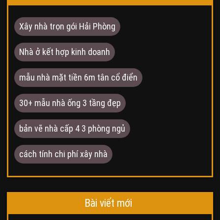
Xây nhà trọn gói Hải Phòng
Nhà ở kết hợp kinh doanh
mẫu nhà mặt tiền 6m tân cổ điển
30+ mẫu nhà ống 3 tầng đẹp
bản vẽ nhà cấp 4 3 phòng ngủ
cách tính chi phí xây nhà
Bài viết mới