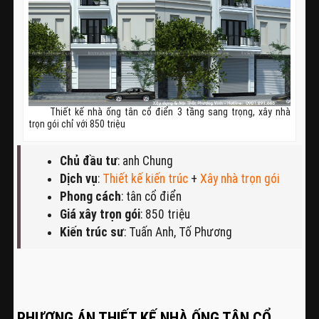
Thiết kế nhà ống tân cổ điển 3 tầng sang trọng, xây nhà
trọn gói chỉ với 850 triệu
Chủ đầu tư
: anh Chung
Dịch vụ
:
Thiết kế kiến trúc
+
Xây nhà trọn gói
Phong cách
: tân cổ điển
Giá xây trọn gói
: 850 triệu
Kiến trúc sư
: Tuấn Anh, Tố Phương
PHƯƠNG ÁN THIẾT KẾ NHÀ ỐNG TÂN CỔ