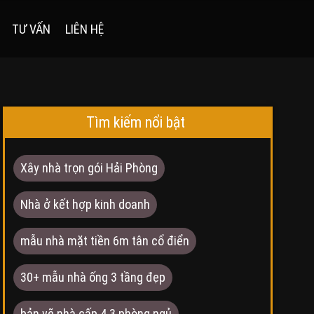
TƯ VẤN
LIÊN HỆ
Tìm kiếm nổi bật
Xây nhà trọn gói Hải Phòng
Nhà ở kết hợp kinh doanh
mẫu nhà mặt tiền 6m tân cổ điển
30+ mẫu nhà ống 3 tầng đẹp
bản vẽ nhà cấp 4 3 phòng ngủ