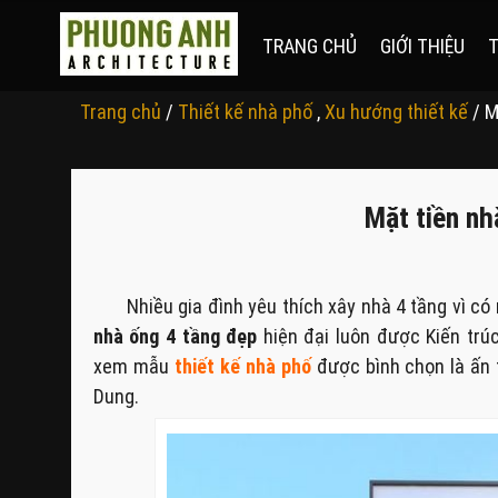
TRANG CHỦ
GIỚI THIỆU
T
Trang chủ
/
Thiết kế nhà phố
,
Xu hướng thiết kế
/ M
Mặt tiền nh
Nhiều gia đình yêu thích xây nhà 4 tầng vì c
nhà ống 4 tầng đẹp
hiện đại luôn được Kiến tr
xem mẫu
thiết kế nhà phố
được bình chọn là ấn 
Dung.