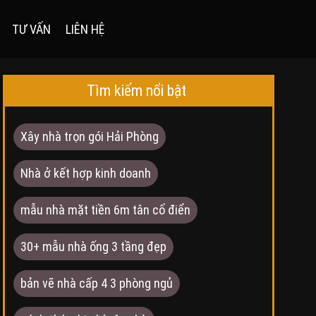
TƯ VẤN
LIÊN HỆ
Tìm kiếm nổi bật
Xây nhà trọn gói Hải Phòng
Nhà ở kết hợp kinh doanh
mẫu nhà mặt tiền 6m tân cổ điển
30+ mẫu nhà ống 3 tầng đẹp
bản vẽ nhà cấp 4 3 phòng ngủ