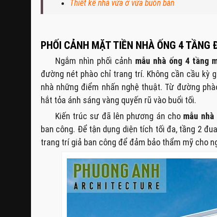
Thiết kế nhà vừa ở vừa buôn bán
PHỐI CẢNH MẶT TIỀN NHÀ ỐNG 4 TẦNG 
Ngắm nhìn phối cảnh
mẫu nhà ống 4 tầng m
đường nét phào chỉ trang trí. Không cần cầu kỳ g
nhà những điểm nhấn nghệ thuật. Từ đường phào
hắt tỏa ánh sáng vàng quyến rũ vào buổi tối.
Kiến trúc sư đã lên phương án cho
mẫu nhà 
ban công. Để tận dụng diện tích tối đa, tầng 2 đ
trang trí giả ban công để đảm bảo thẩm mỹ cho ng