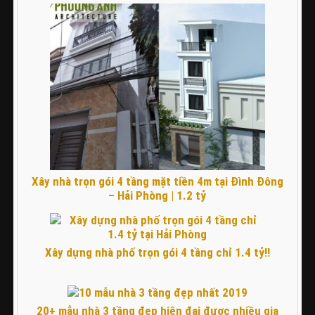
Xây nhà trọn gói 4 tầng mặt tiền 4m tại Đình Đông
– Hải Phòng | 1.2 tỷ
Xây dựng nhà phố trọn gói 4 tầng chỉ 1.4 tỷ!!
20+ mẫu nhà 3 tầng đẹp hiện đại được nhiều gia