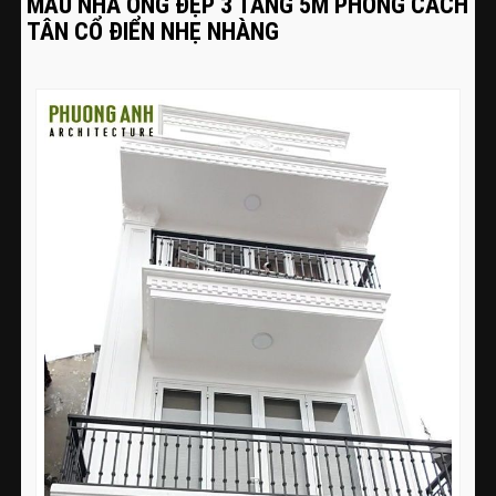
MẪU NHÀ ỐNG ĐẸP 3 TẦNG 5M PHONG CÁCH
TÂN CỔ ĐIỂN NHẸ NHÀNG