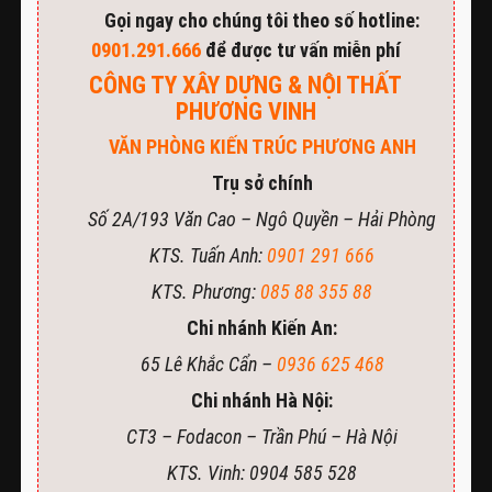
Gọi ngay cho chúng tôi theo số hotline:
0901.291.666
để được tư vấn miễn phí
CÔNG TY XÂY DỰNG & NỘI THẤT
PHƯƠNG VINH
VĂN PHÒNG KIẾN TRÚC PHƯƠNG ANH
Trụ sở chính
Số 2A/193 Văn Cao – Ngô Quyền – Hải Phòng
KTS. Tuấn Anh:
0901 291 666
KTS. Phương:
085 88 355 88
Chi nhánh Kiến An:
65 Lê Khắc Cẩn –
0936 625 468
Chi nhánh Hà Nội:
CT3 – Fodacon – Trần Phú – Hà Nội
KTS. Vinh: 0904 585 528