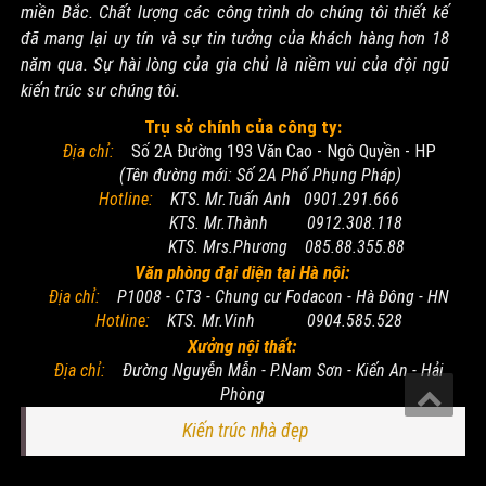
miền Bắc. Chất lượng các công trình do chúng tôi thiết kế
đã mang lại uy tín và sự tin tưởng của khách hàng hơn 18
năm qua. Sự hài lòng của gia chủ là niềm vui của đội ngũ
kiến trúc sư chúng tôi.
Trụ sở chính của công ty:
Địa chỉ:
Số 2A Đường 193 Văn Cao - Ngô Quyền - HP
(Tên đường mới: Số 2A Phố Phụng Pháp)
Hotline:
KTS. Mr.Tuấn Anh 0901.291.666
KTS. Mr.Thành 0912.308.118
KTS. Mrs.Phương 085.88.355.88
Văn phòng đại diện tại Hà nội:
Địa chỉ:
P1008 - CT3 - Chung cư Fodacon - Hà Đông - HN
Hotline:
KTS. Mr.Vinh 0904.585.528
Xưởng nội thất:
Địa chỉ:
Đường Nguyễn Mẫn - P.Nam Sơn - Kiến An - Hải
Phòng
Kiến trúc nhà đẹp