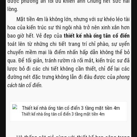
được phương án tối ưu khiến anh Chung hết sức hài
lòng.
Mặt tiền 4m là không lớn, nhưng với sự khéo léo tài
hoa của kiến trúc sư thì ngôi nhà trở nên xinh xắn hơn
bao giờ hết. Vẻ đẹp của
thiết kế nhà ống tân cổ điển
toát lên từ những chi tiết trang trí chỉ phào, sự uyển
chuyển mềm mại là điểm nhấn hấp dẫn không thể bỏ
qua. Để tối giản, tránh rườm rà rối mắt, kiến trúc sư đã
lược bỏ đi các chi tiết không cần thiết, chỉ để lại các
đường nét đặc trưng không lẫn đi đâu được của
phong
cách tân cổ điển
.
Thiết kế nhà ống tân cổ điển 3 tầng mặt tiền 4m