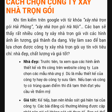
CÁCH CHỌN CÔNG TY XÂY
NHÀ TRỌN GÓI
Khi tìm kiếm trên google với từ khóa
“xây nhà trọn
gói Hải Phòng”
,
“xây nhà trọn gói Hà Nội”
… Các bạn sẽ
thấy rất nhiều công ty xây nhà trọn gói với các hình
ảnh ấn tượng, giá thành đa dạng. Vậy làm sao để bạn
lựa chọn được công ty xây nhà trọn gói uy tín với tiêu
chí: nhà đẹp, chất lượng và giá tốt?
Nhà đẹp:
Trước tiên, ta xem qua các hình ảnh
thiết kế và thi công trên website công ty. Lựa
chọn các mẫu nhà ưng ý. Dù là mẫu thiết kế của
công ty hay do công ty sưu tầm. Nếu bạn và công
ty có trùng quan điểm thì đã tạm thời đạt yêu
cầu về thẩm mỹ.
Giá tốt:
Kế tiếp, bạn nên khảo sát giá hiện tại của
công ty. Các bài đăng cũ thường không được cập
nhật nên giá sẽ không sát với thực tế. Bạn có thể