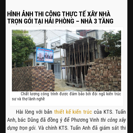
HÌNH ẢNH THI CÔNG THỰC TẾ XÂY NHÀ
TRỌN GÓI TẠI HẢI PHÒNG – NHÀ 3 TẦNG
Chất lượng công trình được đảm bảo bởi đội ngũ kiến trúc
sư và thợ lành nghề
Hài lòng với bản
thiết kế kiến trúc
của KTS. Tuấn
Anh, bác Dũng đã đồng ý để Phương Vinh
thi công xây
dựng trọn gói
. Và chính KTS. Tuấn Anh đã giám sát thi