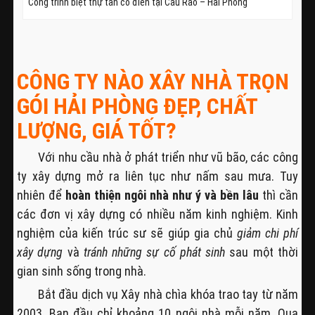
Công trình biệt thự tân cổ điển tại Cầu Rào – Hải Phòng
CÔNG TY NÀO XÂY NHÀ TRỌN
GÓI HẢI PHÒNG ĐẸP, CHẤT
LƯỢNG, GIÁ TỐT?
Với nhu cầu nhà ở phát triển như vũ bão, các công
ty xây dựng mở ra liên tục như nấm sau mưa. Tuy
nhiên để
hoàn thiện ngôi nhà như ý và bền lâu
thì cần
các đơn vị xây dựng có nhiều năm kinh nghiệm. Kinh
nghiệm của kiến trúc sư sẽ giúp gia chủ
giảm chi phí
xây dựng
và
tránh những sự cố phát sinh
sau một thời
gian sinh sống trong nhà.
Bắt đầu dịch vụ Xây nhà chìa khóa trao tay từ năm
2003. Ban đầu chỉ khoảng 10 ngôi nhà mỗi năm. Qua