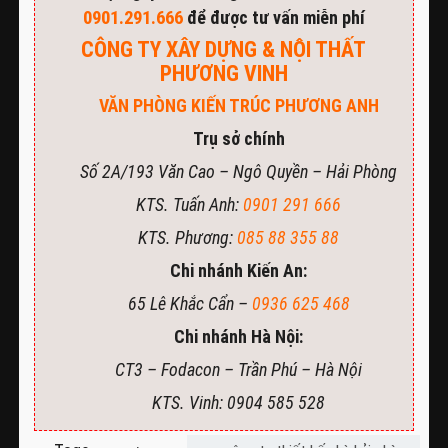
0901.291.666
để được tư vấn miễn phí
CÔNG TY XÂY DỰNG & NỘI THẤT
PHƯƠNG VINH
VĂN PHÒNG KIẾN TRÚC PHƯƠNG ANH
Trụ sở chính
Số 2A/193 Văn Cao – Ngô Quyền – Hải Phòng
KTS. Tuấn Anh:
0901 291 666
KTS. Phương:
085 88 355 88
Chi nhánh Kiến An:
65 Lê Khắc Cẩn –
0936 625 468
Chi nhánh Hà Nội:
CT3 – Fodacon – Trần Phú – Hà Nội
KTS. Vinh: 0904 585 528