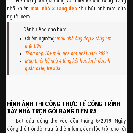
Hệ thống cột giả cùng với thiết kế ban công trang
nhã khiến
mẫu nhà 3 tầng đẹp
thu hút ánh mắt của
người xem.
Dành riêng cho bạn:
Chiêm ngưỡng:
mẫu nhà ống đẹp 3 tầng 6m
mặt tiền
Tổng hợp 10+ mẫu nhà hot nhất năm 2020
Mẫu thiết kế nhà 4 tầng kết hợp kinh doanh
quán cafe, trà sữa
HÌNH ẢNH THI CÔNG THỰC TẾ CÔNG TRÌNH
XÂY NHÀ TRỌN GÓI ĐANG DIỄN RA
Bắt đầu động thổ vào đầu tháng 5/2019. Ngày
động thổ trời đổ mưa là điềm lành, đem lộc trời cho tới