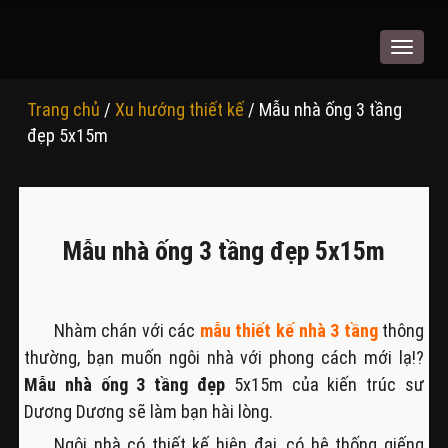
Toggle
navigat
Trang chủ
/
Xu hướng thiết kế
/ Mẫu nhà ống 3 tầng
đẹp 5x15m
Mẫu nhà ống 3 tầng đẹp 5x15m
Nhàm chán với các
mẫu thiết kế nhà 3 tầng
thông
thường, bạn muốn ngôi nhà với phong cách mới lạ!?
Mẫu nhà ống 3 tầng đẹp
5x15m của kiến trúc sư
Dương Dương sẽ làm bạn hài lòng.
Ngôi nhà có thiết kế hiện đại, có hệ thống giếng