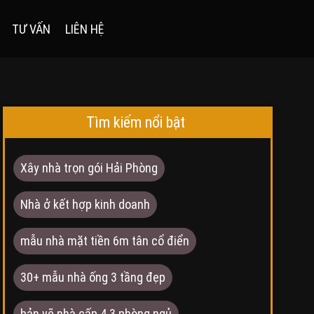
TƯ VẤN
LIÊN HỆ
Tìm kiếm nổi bật
Xây nhà trọn gói Hải Phòng
Nhà ở kết hợp kinh doanh
mẫu nhà mặt tiền 6m tân cổ điển
30+ mẫu nhà ống 3 tầng đẹp
bản vẽ nhà cấp 4 3 phòng ngủ