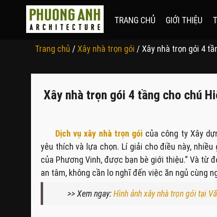
TRANG CHỦ
GIỚI THIỆU
T
Trang chủ
/
Xây nhà trọn gói
/ Xây nhà trọn gói 4 t
Xây nhà trọn gói 4 tầng cho chú H
Dịch vụ xây nhà trọn gói
của công ty Xây dựn
yêu thích và lựa chọn. Lí giải cho điều này, nhiều 
của Phương Vinh, được bạn bè giới thiệu.” Và từ đó
an tâm, không cần lo nghĩ đến việc ăn ngủ cùng ng
>> Xem ngay:
Hình ảnh xây nhà trọn gói tại 