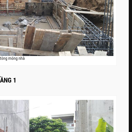
 tông móng nhà
TẦNG 1