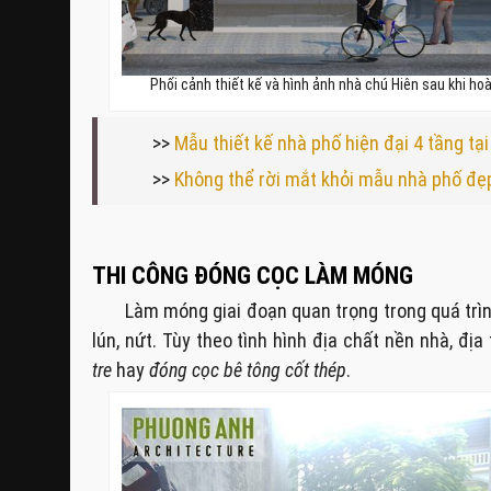
Phối cảnh thiết kế và hình ảnh nhà chú Hiên sau khi ho
>>
Mẫu thiết kế nhà phố hiện đại 4 tầng t
>>
Không thể rời mắt khỏi mẫu nhà phố đẹ
THI CÔNG ĐÓNG CỌC LÀM MÓNG
Làm móng giai đoạn quan trọng trong quá trìn
lún, nứt. Tùy theo tình hình địa chất nền nhà, đ
tre
hay
đóng cọc bê tông cốt thép
.