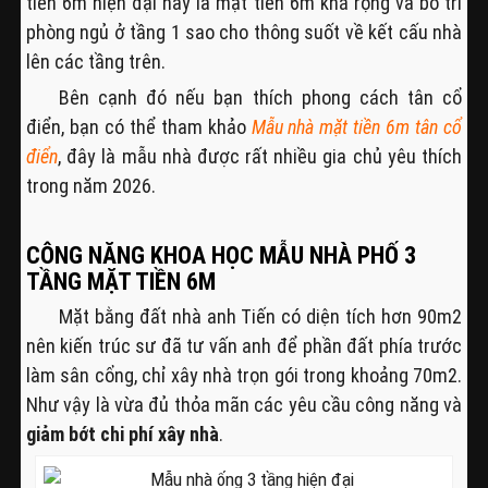
tiền 6m hiện đại này là mặt tiền 6m khá rộng và bố trí
phòng ngủ ở tầng 1 sao cho thông suốt về kết cấu nhà
lên các tầng trên.
Bên cạnh đó nếu bạn thích phong cách tân cổ
điển, bạn có thể tham khảo
Mẫu nhà mặt tiền 6m tân cổ
điển
, đây là mẫu nhà được rất nhiều gia chủ yêu thích
trong năm 2026.
CÔNG NĂNG KHOA HỌC MẪU NHÀ PHỐ 3
TẦNG MẶT TIỀN 6M
Mặt bằng đất nhà anh Tiến có diện tích hơn 90m2
nên kiến trúc sư đã tư vấn anh để phần đất phía trước
làm sân cổng, chỉ xây nhà trọn gói trong khoảng 70m2.
Như vậy là vừa đủ thỏa mãn các yêu cầu công năng và
giảm bớt chi phí xây nhà
.