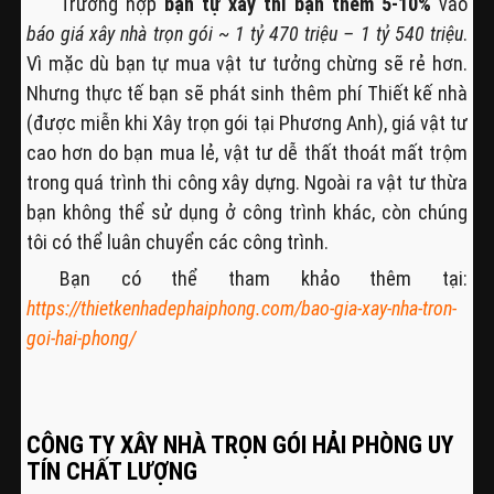
Trường hợp
bạn tự xây thì bạn thêm 5-10%
vào
báo giá xây nhà trọn gói ~ 1 tỷ 470 triệu – 1 tỷ 540 triệu
.
Vì mặc dù bạn tự mua vật tư tưởng chừng sẽ rẻ hơn.
Nhưng thực tế bạn sẽ phát sinh thêm phí Thiết kế nhà
(được miễn khi Xây trọn gói tại Phương Anh), giá vật tư
cao hơn do bạn mua lẻ, vật tư dễ thất thoát mất trộm
trong quá trình thi công xây dựng. Ngoài ra vật tư thừa
bạn không thể sử dụng ở công trình khác, còn chúng
tôi có thể luân chuyển các công trình.
Bạn có thể tham khảo thêm tại:
https://thietkenhadephaiphong.com/bao-gia-xay-nha-tron-
goi-hai-phong/
CÔNG TY XÂY NHÀ TRỌN GÓI HẢI PHÒNG UY
TÍN CHẤT LƯỢNG