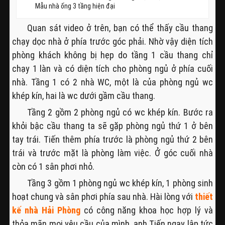
Mẫu nhà ống 3 tầng hiện đại
Quan sát video ở trên, bạn có thể thấy cầu thang
chạy dọc nhà ở phía trước góc phải. Nhờ vậy diện tích
phòng khách không bị hẹp do tầng 1 cầu thang chỉ
chạy 1 làn và có diện tích cho phòng ngủ ở phía cuối
nhà. Tầng 1 có 2 nhà WC, một là của phòng ngủ wc
khép kín, hai là wc dưới gầm cầu thang.
Tầng 2 gồm 2 phòng ngủ có wc khép kín. Bước ra
khỏi bậc cầu thang ta sẽ gặp phòng ngủ thứ 1 ở bên
tay trái. Tiến thêm phía trước là phòng ngủ thứ 2 bên
trái và trước mặt là phòng làm việc. Ở góc cuối nhà
còn có 1 sân phơi nhỏ.
Tầng 3 gồm 1 phòng ngủ wc khép kín, 1 phòng sinh
hoạt chung và sân phơi phía sau nhà. Hài lòng với
thiết
kế nhà Hải Phòng
có công năng khoa học hợp lý và
thỏa mãn mọi yêu cầu của mình, anh Tiến ngay lập tức