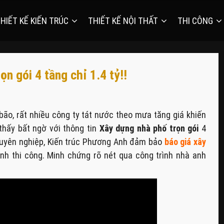
HIẾT KẾ KIẾN TRÚC
THIẾT KẾ NỘI THẤT
THI CÔNG
n gói 4 tầng chỉ 1.4 tỷ!!
 bão, rất nhiều công ty tát nước theo mưa tăng giá khiến
thấy bất ngờ với thông tin
Xây dựng nhà phố trọn gói
4
 chuyên nghiệp, Kiến trúc Phương Anh đảm bảo
báo giá xây
nh thi công. Minh chứng rõ nét qua công trình nhà anh