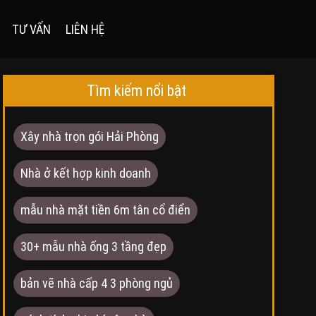
TƯ VẤN
LIÊN HỆ
Tìm kiếm nổi bật
Xây nhà trọn gói Hải Phòng
Nhà ở kết hợp kinh doanh
mẫu nhà mặt tiền 6m tân cổ điển
30+ mẫu nhà ống 3 tầng đẹp
bản vẽ nhà cấp 4 3 phòng ngủ