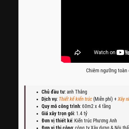
Chiêm ngưỡng toàn 
Chủ đầu tư
: anh Thắng
Dịch vụ
:
Thiết kế kiến trúc
(Miễn phí) +
Xây n
Quy mô công trình
: 60m2 x 4 tầng
Giá xây trọn gói
: 1.4 tỷ
Đơn vị thiết kế
: Kiến trúc Phương Anh
Đơn vị thi công
: công ty Xây dựng & Nội th