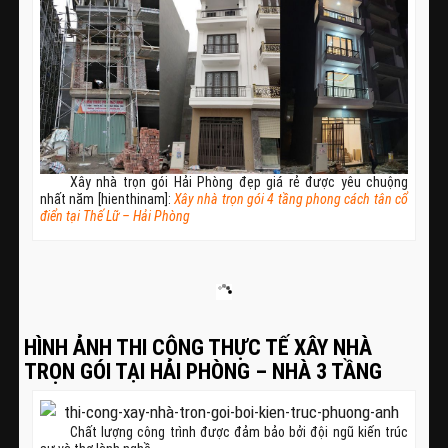
Xây nhà trọn gói Hải Phòng đẹp giá rẻ được yêu chuộng
nhất năm [hienthinam]:
Xây nhà trọn gói 4 tầng phong cách tân cổ
điển tại Thế Lữ – Hải Phòng
HÌNH ẢNH THI CÔNG THỰC TẾ XÂY NHÀ
TRỌN GÓI TẠI HẢI PHÒNG – NHÀ 3 TẦNG
Chất lượng công trình được đảm bảo bởi đội ngũ kiến trúc