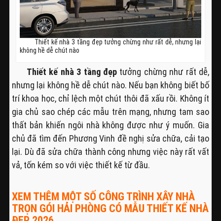
Thiết kế nhà 3 tầng đẹp tưởng chừng như rất dễ, nhưng lại
không hề dễ chút nào
Thiết kế nhà 3 tầng đẹp
tưởng chừng như rất dễ,
nhưng lại không hề dễ chút nào. Nếu bạn không biết bố
trí khoa học, chỉ lệch một chút thôi đã xấu rồi. Không ít
gia chủ sao chép các mẫu trên mạng, nhưng tam sao
thất bản khiến ngôi nhà không được như ý muốn. Gia
chủ đã tìm đến Phương Vinh đề nghị sửa chữa, cải tạo
lại. Dù đã sửa chữa thành công nhưng việc này rất vất
vả, tốn kém so với việc thiết kế từ đầu.
XEM THÊM MỘT SỐ CÔNG TRÌNH XÂY NHÀ
TRỌN GÓI HẢI PHÒNG CÓ MẪU THIẾT KẾ NHÀ
ĐẸP 2026