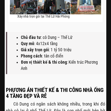
Xây nhà trọn gói tại Thế Lữ Hải Phòng
Chủ đầu tư
: cô Dung – Thế Lữ
Quy mô
: 4x12x4 tầng
Giá xây trọn gói
: 1 tỷ 50 triệu
Phong cách
: tân cổ điển
Đơn vị thiết kế & thi công
: Kiến trúc Phương
Anh
PHƯƠNG ÁN THIẾT KẾ & THI CÔNG NHÀ ỐNG
4 TẦNG ĐẸP VÀ RẺ
Cô Dung có ngân sách không nhiều, trong khi đó
nhà cô lại ở phố Thế Lữ. Đây là con phố mới bên bờ