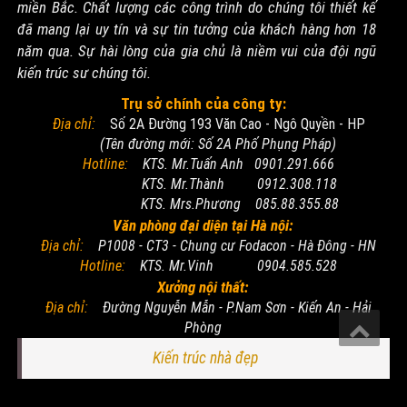
miền Bắc. Chất lượng các công trình do chúng tôi thiết kế
đã mang lại uy tín và sự tin tưởng của khách hàng hơn 18
năm qua. Sự hài lòng của gia chủ là niềm vui của đội ngũ
kiến trúc sư chúng tôi.
Trụ sở chính của công ty:
Địa chỉ:
Số 2A Đường 193 Văn Cao - Ngô Quyền - HP
(Tên đường mới: Số 2A Phố Phụng Pháp)
Hotline:
KTS. Mr.Tuấn Anh 0901.291.666
KTS. Mr.Thành 0912.308.118
KTS. Mrs.Phương 085.88.355.88
Văn phòng đại diện tại Hà nội:
Địa chỉ:
P1008 - CT3 - Chung cư Fodacon - Hà Đông - HN
Hotline:
KTS. Mr.Vinh 0904.585.528
Xưởng nội thất:
Địa chỉ:
Đường Nguyễn Mẫn - P.Nam Sơn - Kiến An - Hải
Phòng
Kiến trúc nhà đẹp