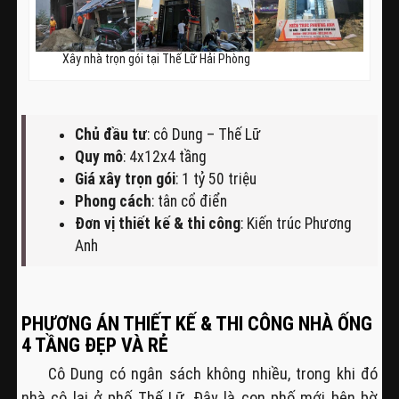
Xây nhà trọn gói tại Thế Lữ Hải Phòng
Chủ đầu tư
: cô Dung – Thế Lữ
Quy mô
: 4x12x4 tầng
Giá xây trọn gói
: 1 tỷ 50 triệu
Phong cách
: tân cổ điển
Đơn vị thiết kế & thi công
: Kiến trúc Phương
Anh
PHƯƠNG ÁN THIẾT KẾ & THI CÔNG NHÀ ỐNG
4 TẦNG ĐẸP VÀ RẺ
Cô Dung có ngân sách không nhiều, trong khi đó
nhà cô lại ở phố Thế Lữ. Đây là con phố mới bên bờ