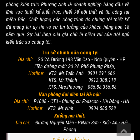
phòng Kiến trúc Phương Anh là doanh nghiệp hàng đầu về
lĩnh vực thiết kế kiến trúc, thiết kế nội thất và thi công tại
miền Bắc. Chất lượng các công trình do chúng tôi thiết kế
đã mang lại uy tín và sự tin tưởng của khách hàng hơn 18
năm qua. Sự hài lòng của gia chủ là niềm vui của đội ngũ
kiến trúc sư chúng tôi.
Trụ sở chính của công ty:
Địa chỉ:
Số 2A Đường 193 Văn Cao - Ngô Quyền - HP
(Tên đường mới: Số 2A Phố Phụng Pháp)
Hotline:
KTS. Mr.Tuấn Anh 0901.291.666
KTS. Mr.Thành 0912.308.118
KTS. Mrs.Phương 085.88.355.88
Văn phòng đại diện tại Hà nội:
Địa chỉ:
P1008 - CT3 - Chung cư Fodacon - Hà Đông - HN
Hotline:
KTS. Mr.Vinh 0904.585.528
Xưởng nội thất:
Địa chỉ:
Đường Nguyễn Mẫn - P.Nam Sơn - Kiến An - Hải
Phòng