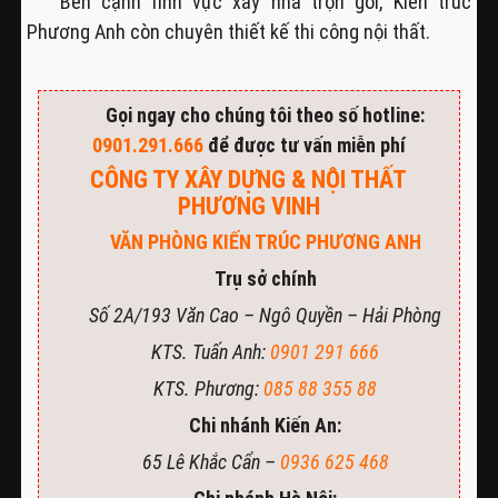
Bên cạnh lĩnh vực xây nhà trọn gói, Kiến trúc
Phương Anh còn chuyên thiết kế thi công nội thất.
Gọi ngay cho chúng tôi theo số hotline:
0901.291.666
để được tư vấn miễn phí
CÔNG TY XÂY DỰNG & NỘI THẤT
PHƯƠNG VINH
VĂN PHÒNG KIẾN TRÚC PHƯƠNG ANH
Trụ sở chính
Số 2A/193 Văn Cao – Ngô Quyền – Hải Phòng
KTS. Tuấn Anh:
0901 291 666
KTS. Phương:
085 88 355 88
Chi nhánh Kiến An:
65 Lê Khắc Cẩn –
0936 625 468