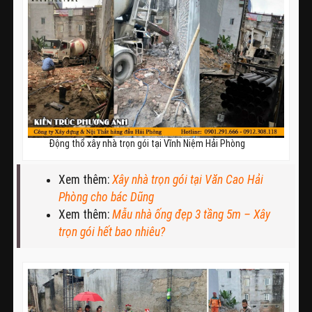
Động thổ xây nhà trọn gói tại Vĩnh Niệm Hải Phòng
Xem thêm:
Xây nhà trọn gói tại Văn Cao Hải
Phòng cho bác Dũng
Xem thêm:
Mẫu nhà ống đẹp 3 tầng 5m – Xây
trọn gói hết bao nhiêu?