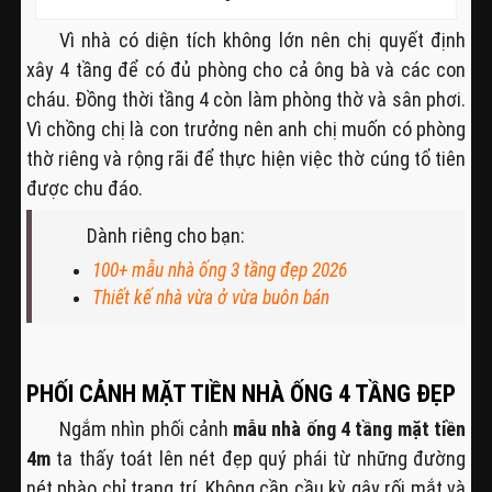
Vì nhà có diện tích không lớn nên chị quyết định
xây 4 tầng để có đủ phòng cho cả ông bà và các con
cháu. Đồng thời tầng 4 còn làm phòng thờ và sân phơi.
Vì chồng chị là con trưởng nên anh chị muốn có phòng
thờ riêng và rộng rãi để thực hiện việc thờ cúng tổ tiên
được chu đáo.
Dành riêng cho bạn:
100+ mẫu nhà ống 3 tầng đẹp 2026
Thiết kế nhà vừa ở vừa buôn bán
PHỐI CẢNH MẶT TIỀN NHÀ ỐNG 4 TẦNG ĐẸP
Ngắm nhìn phối cảnh
mẫu nhà ống 4 tầng mặt tiền
4m
ta thấy toát lên nét đẹp quý phái từ những đường
nét phào chỉ trang trí. Không cần cầu kỳ gây rối mắt và