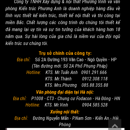
Công ty TNHH Xây dựng & nội thất Phương Vinh và văn
phòng Kiến trúc Phương Anh là doanh nghiệp hàng đầu về
lĩnh vực thiết kế kiến trúc, thiết kế nội thất và thi công tại
miền Bắc. Chất lượng các công trình do chúng tôi thiết kế
đã mang lại uy tín và sự tin tưởng của khách hàng hơn 18
năm qua. Sự hài lòng của gia chủ là niềm vui của đội ngũ
kiến trúc sư chúng tôi.
Trụ sở chính của công ty:
Địa chỉ:
Số 2A Đường 193 Văn Cao - Ngô Quyền - HP
(Tên đường mới: Số 2A Phố Phụng Pháp)
Hotline:
KTS. Mr.Tuấn Anh 0901.291.666
KTS. Mr.Thành 0912.308.118
KTS. Mrs.Phương 085.88.355.88
Văn phòng đại diện tại Hà nội:
Địa chỉ:
P1008 - CT3 - Chung cư Fodacon - Hà Đông - HN
Hotline:
KTS. Mr.Vinh 0904.585.528
Xưởng nội thất:
Địa chỉ:
Đường Nguyễn Mẫn - P.Nam Sơn - Kiến An - Hải
Phòng