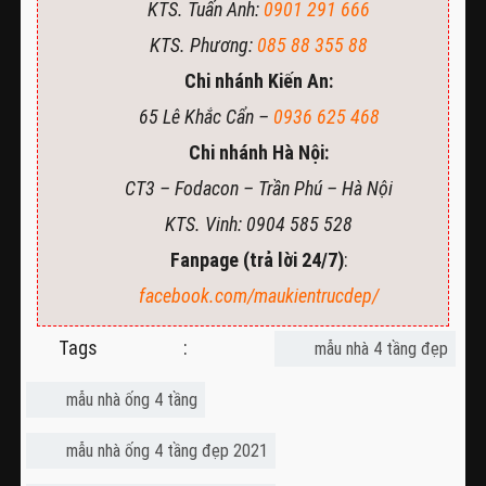
KTS. Tuấn Anh:
0901 291 666
KTS. Phương:
085 88 355 88
Chi nhánh Kiến An:
65 Lê Khắc Cẩn –
0936 625 468
Chi nhánh Hà Nội:
CT3 – Fodacon – Trần Phú – Hà Nội
KTS. Vinh: 0904 585 528
Fanpage (trả lời 24/7)
:
facebook.com/maukientrucdep/
Tags :
mẫu nhà 4 tầng đẹp
mẫu nhà ống 4 tầng
mẫu nhà ống 4 tầng đẹp 2021