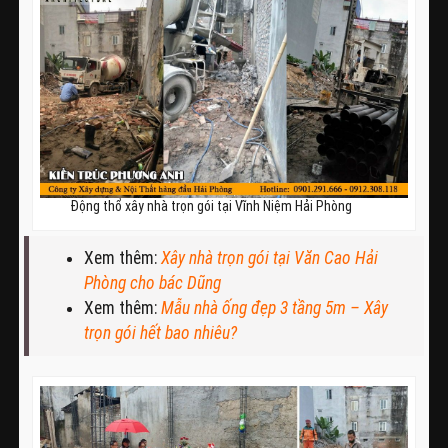
Động thổ xây nhà trọn gói tại Vĩnh Niệm Hải Phòng
Xem thêm:
Xây nhà trọn gói tại Văn Cao Hải
Phòng cho bác Dũng
Xem thêm:
Mẫu nhà ống đẹp 3 tầng 5m – Xây
trọn gói hết bao nhiêu?