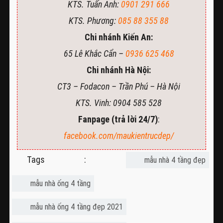
KTS. Tuấn Anh:
0901 291 666
KTS. Phương:
085 88 355 88
Chi nhánh Kiến An:
65 Lê Khắc Cẩn –
0936 625 468
Chi nhánh Hà Nội:
CT3 – Fodacon – Trần Phú – Hà Nội
KTS. Vinh: 0904 585 528
Fanpage (trả lời 24/7)
:
facebook.com/maukientrucdep/
Tags :
mẫu nhà 4 tầng đẹp
mẫu nhà ống 4 tầng
mẫu nhà ống 4 tầng đẹp 2021