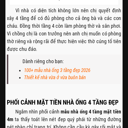
Vì nhà có diện tích không lớn nên chị quyết định
xây 4 tầng để có đủ phòng cho cả ông bà và các con
cháu. Đồng thời tầng 4 còn làm phòng thờ và sân phơi.
Vì chồng chị là con trưởng nên anh chị muốn có phòng
thờ riêng và rộng rãi để thực hiện việc thờ cúng tổ tiên
được chu đáo.
Dành riêng cho bạn:
100+ mẫu nhà ống 3 tầng đẹp 2026
Thiết kế nhà vừa ở vừa buôn bán
PHỐI CẢNH MẶT TIỀN NHÀ ỐNG 4 TẦNG ĐẸP
Ngắm nhìn phối cảnh
mẫu nhà ống 4 tầng mặt tiền
4m
ta thấy toát lên nét đẹp quý phái từ những đường
nét phào chỉ trang trí. Không cần cầu kỳ gây rối mắt và