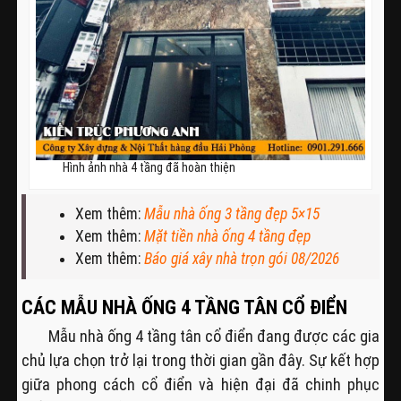
Hình ảnh nhà 4 tầng đã hoàn thiện
Xem thêm:
Mẫu nhà ống 3 tầng đẹp 5×15
Xem thêm:
Mặt tiền nhà ống 4 tầng đẹp
Xem thêm:
Báo giá xây nhà trọn gói 08/2026
CÁC MẪU NHÀ ỐNG 4 TẦNG TÂN CỔ ĐIỂN
Mẫu nhà ống 4 tầng tân cổ điển đang được các gia
chủ lựa chọn trở lại trong thời gian gần đây. Sự kết hợp
giữa phong cách cổ điển và hiện đại đã chinh phục