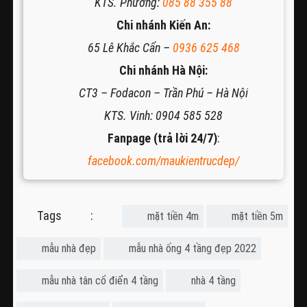
KTS. Phương:
085 88 355 88
Chi nhánh Kiến An:
65 Lê Khắc Cẩn –
0936 625 468
Chi nhánh Hà Nội:
CT3 – Fodacon – Trần Phú – Hà Nội
KTS. Vinh: 0904 585 528
Fanpage (trả lời 24/7)
:
facebook.com/maukientrucdep/
Tags :
mặt tiền 4m
mặt tiền 5m
mẫu nhà đẹp
mẫu nhà ống 4 tầng đẹp 2022
mẫu nhà tân cổ điển 4 tầng
nhà 4 tầng