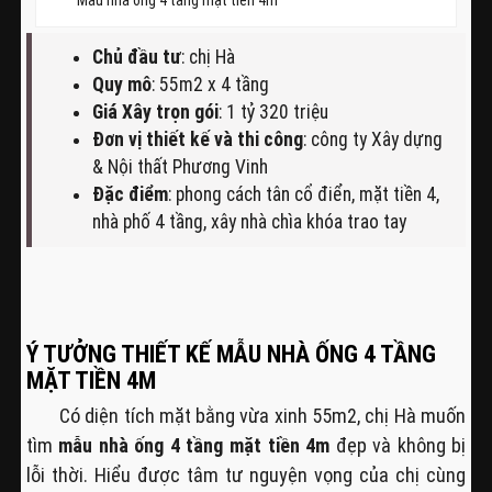
Mẫu nhà ống 4 tầng mặt tiền 4m
Chủ đầu tư
: chị Hà
Quy mô
: 55m2 x 4 tầng
Giá Xây trọn gói
: 1 tỷ 320 triệu
Đơn vị thiết kế và thi công
: công ty Xây dựng
& Nội thất Phương Vinh
Đặc điểm
: phong cách tân cổ điển, mặt tiền 4,
nhà phố 4 tầng, xây nhà chìa khóa trao tay
Ý TƯỞNG THIẾT KẾ MẪU NHÀ ỐNG 4 TẦNG
MẶT TIỀN 4M
Có diện tích mặt bằng vừa xinh 55m2, chị Hà muốn
tìm
mẫu nhà ống 4 tầng mặt tiền 4m
đẹp và không bị
lỗi thời. Hiểu được tâm tư nguyện vọng của chị cùng