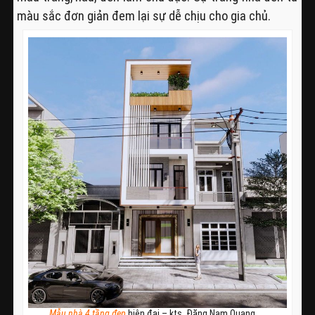
màu sắc đơn giản đem lại sự dễ chịu cho gia chủ.
Mẫu nhà 4 tầng đẹp
hiện đại – kts. Đặng Nam Quang